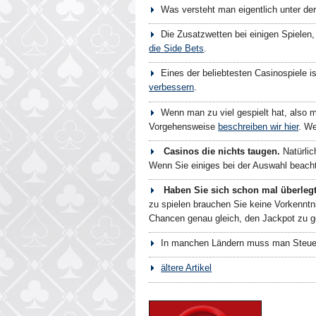
Was versteht man eigentlich unter de
Die Zusatzwetten bei einigen Spielen
die Side Bets
.
Eines der beliebtesten Casinospiele 
verbessern
.
Wenn man zu viel gespielt hat, also m
Vorgehensweise
beschreiben wir hier
. We
Casinos die nichts taugen.
Natürlic
Wenn Sie einiges bei der Auswahl beach
Haben Sie sich schon mal überleg
zu spielen brauchen Sie keine Vorkenntn
Chancen genau gleich, den Jackpot zu 
In manchen Ländern muss man Steuern
ältere Artikel