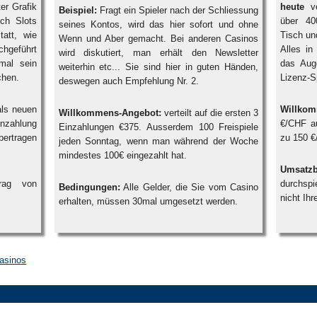
er Grafik
heute
ve
Beispiel:
Fragt ein Spieler nach der Schliessung
ich Slots
über 40
seines Kontos, wird das hier sofort und ohne
tatt, wie
Tisch un
Wenn und Aber gemacht. Bei anderen Casinos
chgeführt
Alles in
wird diskutiert, man erhält den Newsletter
mal sein
das Aug
weiterhin etc... Sie sind hier in guten Händen,
chen.
Lizenz-S
deswegen auch Empfehlung Nr. 2.
als neuen
Willkom
Willkommens-Angebot:
verteilt auf die ersten 3
inzahlung
€/CHF au
Einzahlungen €375. Ausserdem 100 Freispiele
ertragen
zu 150 €
jeden Sonntag, wenn man während der Woche
mindestes 100€ eingezahlt hat.
Umsatzb
rag von
durchspi
Bedingungen:
Alle Gelder, die Sie vom Casino
nicht Ihr
erhalten, müssen 30mal umgesetzt werden.
asinos