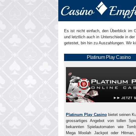
Es ist nicht einfach, den Überblick im
und letztlich auch in Unterschiede in der
getestet, bin hin zu Auszahlungen. Wir
Platinum Play Casino
Platinum Play Casino
bietet seinen K
grossartiges Angebot von tollen Spi
bekannten Spielautomaten wie Tomb
Mega Moolah Jackpot oder Hitman,