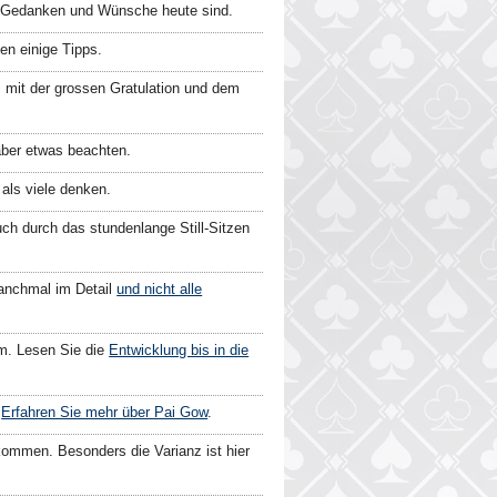
 Gedanken und Wünsche heute sind.
ben einige Tipps.
 mit der grossen Gratulation und dem
aber etwas beachten.
 als viele denken.
uch durch das stundenlange Still-Sitzen
manchmal im Detail
und nicht alle
am. Lesen Sie die
Entwicklung bis in die
.
Erfahren Sie mehr über Pai Gow
.
kommen. Besonders die Varianz ist hier