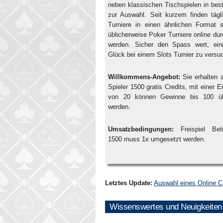
neben klassischen Tischspielen in best
zur Auswahl. Seit kurzem finden tägl
Turniere in einen ähnlichen Format s
üblicherweise Poker Turniere online dur
werden. Sicher den Spass wert, ein
Glück bei einem Slots Turnier zu versu
Willkommens-Angebot:
Sie erhalten 
Spieler 1500 gratis Credits, mit einer E
von 20 können Gewinne bis 100 üb
werden.
Umsatzbedingungen:
Freispiel Bet
1500 muss 1x umgesetzt werden.
Letztes Update:
Auswahl eines Online C
Wissenswertes und Neuigkeiten