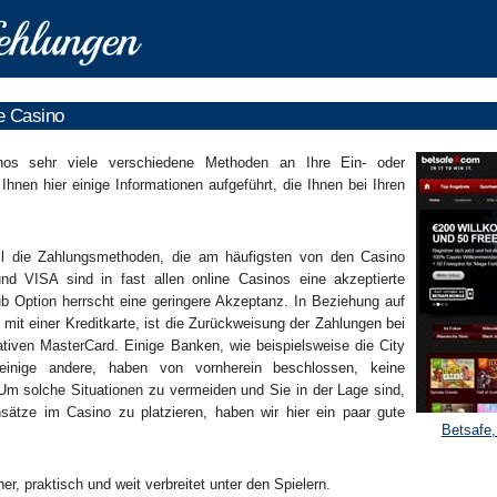
e Casino
nos sehr viele verschiedene Methoden an Ihre Ein- oder
nen hier einige Informationen aufgeführt, die Ihnen bei Ihren
nell die Zahlungsmethoden, die am häufigsten von den Casino
nd VISA sind in fast allen online Casinos eine akzeptierte
 Option herrscht eine geringere Akzeptanz. In Beziehung auf
mit einer Kreditkarte, ist die Zurückweisung der Zahlungen bei
ativen MasterCard. Einige Banken, wie beispielsweise die City
nige andere, haben von vornherein beschlossen, keine
Um solche Situationen zu vermeiden und Sie in der Lage sind,
sätze im Casino zu platzieren, haben wir hier ein paar gute
Betsafe,
r, praktisch und weit verbreitet unter den Spielern.