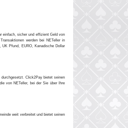
 einfach, sicher und effizient Geld von
 Transaktionen werden bei NETeller in
ar, UK Pfund, EURO, Kanadische Dollar
 durchgesetzt. Click2Pay bietet seinen
ie von NETeller, bei der Sie über Ihre
einde weit verbreitet und bietet seinen