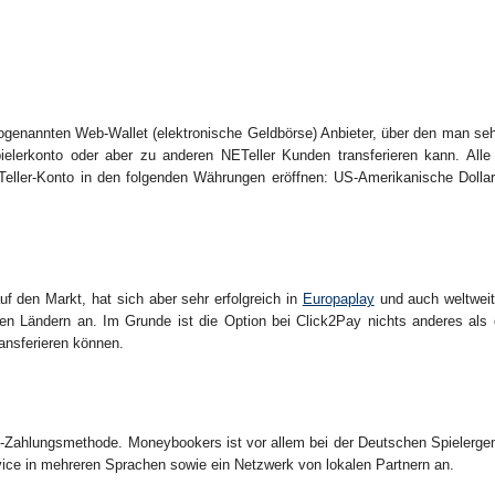
ogenannten Web-Wallet (elektronische Geldbörse) Anbieter, über den man sehr
ielerkonto oder aber zu anderen NETeller Kunden transferieren kann. Alle
ETeller-Konto in den folgenden Währungen eröffnen: US-Amerikanische Doll
uf den Markt, hat sich aber sehr erfolgreich in
Europaplay
und auch weltweit
en Ländern an. Im Grunde ist die Option bei Click2Pay nichts anderes als d
ansferieren können.
net-Zahlungsmethode. Moneybookers ist vor allem bei der Deutschen Spielergem
ce in mehreren Sprachen sowie ein Netzwerk von lokalen Partnern an.