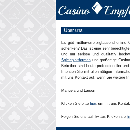
Über uns
Es gibt mittlerweile zigtausend onlin
schenken? Das ist eine sehr berechtigte 
und nur seriöse und qualitativ hochw
Spieleplattformen
und großartige Casinos
Betreiber sind heute professioneller und
Intention Sie mit allen nötigen Informa
mit uns Kontakt auf, wenn Sie weitere I
Manuela und Larson
Klicken Sie bitte
hier
, um mit uns Konta
Folgen Sie uns auf Twitter. Klicken sie
hi