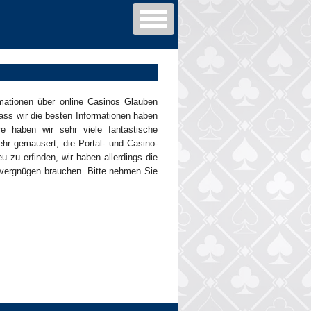
rmationen über online Casinos Glauben
dass wir die besten Informationen haben
re haben wir sehr viele fantastische
ehr gemausert, die Portal- und Casino-
u zu erfinden, wir haben allerdings die
elevergnügen brauchen. Bitte nehmen Sie