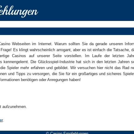
e Casino Webseiten im Internet. Warum sollten Sie da gerade unseren Info
Frage! Es klingt wahrscheinlich arrogant, aber es ist einfach die Tatsache, 
ertige Casinos auf unserer Seite vorstellen. Im Laufe der letzten Jah
 kennengelernt. Die Glücksspiel-Industrie hat sich in den letzten Jahren s
 die Spieler mehr erfahren und gebildet. Wir versuchen hier nicht das Rad ne
tionen und Tipps zu versorgen, die Sie für ein großartiges und sicheres Spi
nformationen benötigen oder Anregungen haben!
kt aufzunehmen.
er
.
© Casino Empfehlungen