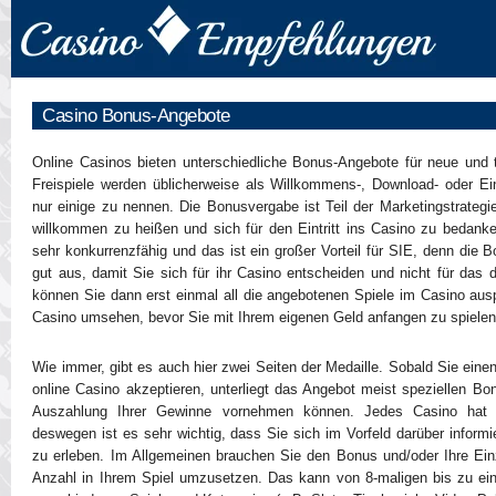
Casino Bonus-Angebote
Online Casinos bieten unterschiedliche Bonus-Angebote für neue und 
Freispiele werden üblicherweise als Willkommens-, Download- oder E
nur einige zu nennen. Die Bonusvergabe ist Teil der Marketingstrateg
willkommen zu heißen und sich für den Eintritt ins Casino zu bedanken
sehr konkurrenzfähig und das ist ein großer Vorteil für SIE, denn die
gut aus, damit Sie sich für ihr Casino entscheiden und nicht für das
können Sie dann erst einmal all die angebotenen Spiele im Casino aus
Casino umsehen, bevor Sie mit Ihrem eigenen Geld anfangen zu spielen
Wie immer, gibt es auch hier zwei Seiten der Medaille. Sobald Sie ei
online Casino akzeptieren, unterliegt das Angebot meist speziellen B
Auszahlung Ihrer Gewinne vornehmen können. Jedes Casino hat u
deswegen ist es sehr wichtig, dass Sie sich im Vorfeld darüber infor
zu erleben. Im Allgemeinen brauchen Sie den Bonus und/oder Ihre Ein
Anzahl in Ihrem Spiel umzusetzen. Das kann von 8-maligen bis zu e