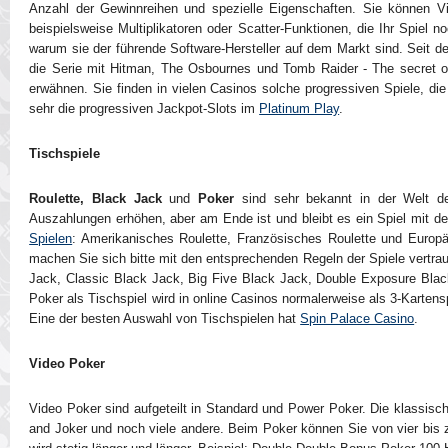
Anzahl der Gewinnreihen und spezielle Eigenschaften. Sie können Vi
beispielsweise Multiplikatoren oder Scatter-Funktionen, die Ihr Spiel 
warum sie der führende Software-Hersteller auf dem Markt sind. Seit d
die Serie mit Hitman, The Osbournes und Tomb Raider - The secret of 
erwähnen. Sie finden in vielen Casinos solche progressiven Spiele, di
sehr die progressiven Jackpot-Slots im
Platinum Play
.
Tischspiele
Roulette, Black Jack
und
Poker
sind sehr bekannt in der Welt de
Auszahlungen erhöhen, aber am Ende ist und bleibt es ein Spiel mit d
Spielen
: Amerikanisches Roulette, Französisches Roulette und Europä
machen Sie sich bitte mit den entsprechenden Regeln der Spiele vertrau
Jack, Classic Black Jack, Big Five Black Jack, Double Exposure Bla
Poker als Tischspiel wird in online Casinos normalerweise als 3-Karten
Eine der besten Auswahl von Tischspielen hat
Spin Palace Casino
.
Video Poker
Video Poker sind aufgeteilt in Standard und Power Poker. Die klassis
and Joker und noch viele andere. Beim Poker können Sie von vier bis z