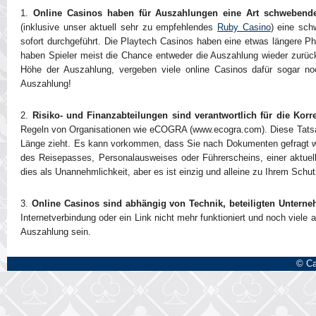
Online Casinos haben für Auszahlungen eine Art schwebende
(inklusive unser aktuell sehr zu empfehlendes
Ruby Casino
) eine sch
sofort durchgeführt. Die Playtech Casinos haben eine etwas längere P
haben Spieler meist die Chance entweder die Auszahlung wieder zurück
Höhe der Auszahlung, vergeben viele online Casinos dafür sogar n
Auszahlung!
Risiko- und Finanzabteilungen sind verantwortlich für die Korre
Regeln von Organisationen wie eCOGRA (www.ecogra.com). Diese Tatsach
Länge zieht. Es kann vorkommen, dass Sie nach Dokumenten gefragt wer
des Reisepasses, Personalausweises oder Führerscheins, einer aktuell
dies als Unannehmlichkeit, aber es ist einzig und alleine zu Ihrem Schu
Online Casinos sind abhängig von Technik, beteiligten Untern
Internetverbindung oder ein Link nicht mehr funktioniert und noch viele
Auszahlung sein.
© Ca