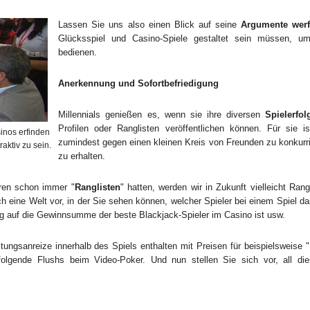
Lassen Sie uns also einen Blick auf seine
Argumente wer
Glücksspiel und Casino-Spiele gestaltet sein müssen, u
bedienen.
Anerkennung und Sofortbefriedigung
Millennials genießen es, wenn sie ihre diversen
Spielerfol
Profilen oder Ranglisten veröffentlichen können. Für sie 
inos erfinden
zumindest gegen einen kleinen Kreis von Freunden zu konkurri
aktiv zu sein.
zu erhalten.
eren schon immer "
Ranglisten
" hatten, werden wir in Zukunft vielleicht Rang
ich eine Welt vor, in der Sie sehen können, welcher Spieler bei einem Spie
zug auf die Gewinnsumme der beste Blackjack-Spieler im Casino ist usw.
tungsanreize innerhalb des Spiels enthalten mit Preisen für beispielsweise 
folgende Flushs beim Video-Poker. Und nun stellen Sie sich vor, all die