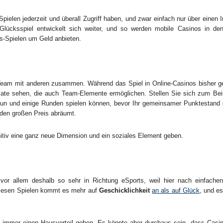
Spielen jederzeit und überall Zugriff haben, und zwar einfach nur über einen 
 Glücksspiel entwickelt sich weiter, und so werden mobile Casinos in 
s-Spielen um Geld anbieten.
 Team mit anderen zusammen. Während das Spiel in Online-Casinos bisher gener
ate sehen, die auch Team-Elemente ermöglichen. Stellen Sie sich zum Beisp
un und einige Runden spielen können, bevor Ihr gemeinsamer Punktestand
 den großen Preis abräumt.
itiv eine ganz neue Dimension und ein soziales Element geben.
s vor allem deshalb so sehr in Richtung eSports, weil hier nach einfache
 diesen Spielen kommt es mehr auf
Geschicklichkeit
an als auf Glück
, und es
 es immer einen Hausvorteil geben. Es könnte aber durchaus sein, dass Cas