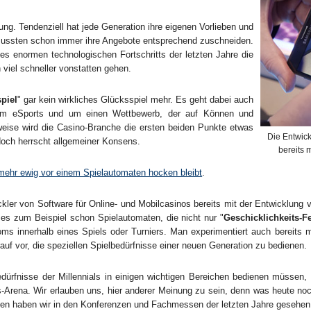
ung. Tendenziell hat jede Generation ihre eigenen Vorlieben und
r mussten schon immer ihre Angebote entsprechend zuschneiden.
des enormen technologischen Fortschritts der letzten Jahre die
 viel schneller vonstatten gehen.
piel
" gar kein wirkliches Glücksspiel mehr. Es geht dabei auch
um eSports und um einen Wettbewerb, der auf Können und
rweise wird die Casino-Branche die ersten beiden Punkte etwas
Die Entwick
doch herrscht allgemeiner Konsens.
bereits m
mehr ewig vor einem Spielautomaten hocken bleibt
.
kler von Software für Online- und Mobilcasinos bereits mit der Entwicklung 
t es zum Beispiel schon Spielautomaten, die nicht nur "
Geschicklichkeits-F
ms innerhalb eines Spiels oder Turniers. Man experimentiert auch bereits m
darauf vor, die speziellen Spielbedürfnisse einer neuen Generation zu bedienen.
dürfnisse der Millennials in einigen wichtigen Bereichen bedienen müssen, 
-Arena. Wir erlauben uns, hier anderer Meinung zu sein, denn was heute noch 
en haben wir in den Konferenzen und Fachmessen der letzten Jahre gesehen