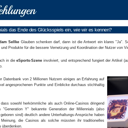
nials das Ende des Glücksspiels ein, wie wir es kennen?
dam Sellke
Glauben schenken darf, dann ist die Antwort ein klares "Ja". 
n und Produkte für die bessere Vernetzung und Koordination der Nutzer von Vid
uch in die
eSports-Szene
involviert, und entsprechend fungiert der Artikel (
b.
ner Datenbank von 2 Millionen Nutzern einiges an Erfahrung auf
el angesprochenen Punkte und Einblicke durchaus stichhaltig
, dass sowohl herkömmliche als auch Online-Casinos dringend
s "Generation Y" bekannte Generation der Millennials (also
 geboren sind) deutlich andere Unterhaltungs-Ansprüche haben
 Meinung, die Casinos als solche müssten ihr traditionelles
u überdenken.