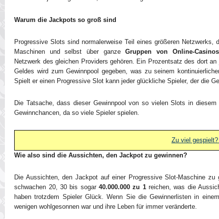
Warum die Jackpots so groß sind
Progressive Slots sind normalerweise Teil eines größeren Netzwerks, 
Maschinen und selbst über ganze
Gruppen von Online-Casinos
Netzwerk des gleichen Providers gehören. Ein Prozentsatz des dort an 
Geldes wird zum Gewinnpool gegeben, was zu seinem kontinuierliche
Spielt er einen Progressive Slot kann jeder glückliche Spieler, der die
Die Tatsache, dass dieser Gewinnpool von so vielen Slots in diesem N
Gewinnchancen, da so viele Spieler spielen.
Zu viel gespielt
Wie also sind die Aussichten, den Jackpot zu gewinnen?
Die Aussichten, den Jackpot auf einer Progressive Slot-Maschine zu
schwachen 20, 30 bis sogar
40.000.000 zu 1
reichen, was die Aussic
haben trotzdem Spieler Glück. Wenn Sie die Gewinnerlisten in einem 
wenigen wohlgesonnen war und ihre Leben für immer veränderte.